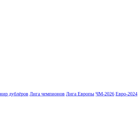
нир дублёров
Лига чемпионов
Лига Европы
ЧМ-2026
Евро-2024