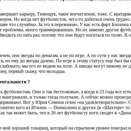
ершает карьеру, Тимощук, такое впечатление, тоже. С вратарям
неров. Но когда нет футболистов, чего-то добиться очень трудно
разве что случайно. За это я переживаю. У нас есть фарт Блохин
ые проблемы, много травмированных. Но их заменят другие футб
одить по пять раз, потому что они будут носиться по полю. В о
ичем, они звезды по деньгам, а не по игре. А по сути у нас зве
ся, но ему до звезды далеко. По игре к этому статусу еще был б
 слабовато, мы его не видим на поле. А шведы могут никому не 
тому, первый скажу, что молодцы.
ментальности
?
 футболистам. Они и так бестолковые, а когда в 23 года все ест
 выигрывали, и только тогда получали. А сейчас можно проиграт
держивают. Вот у Юрия Семина сезон «на удовлетворительно». С 
 понятно кого из Италии — Пинколини и других (в «Шахтере» то 
Как так может быть, что в 26 лет футболисту ноги сводит в «Дин
азал мой хороший товарищ, который на серьезном уровне поиграл 