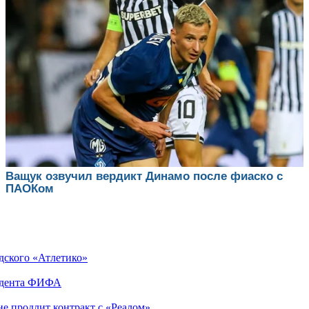
дского «Атлетико»
зидента ФИФА
не продлит контракт с «Реалом»