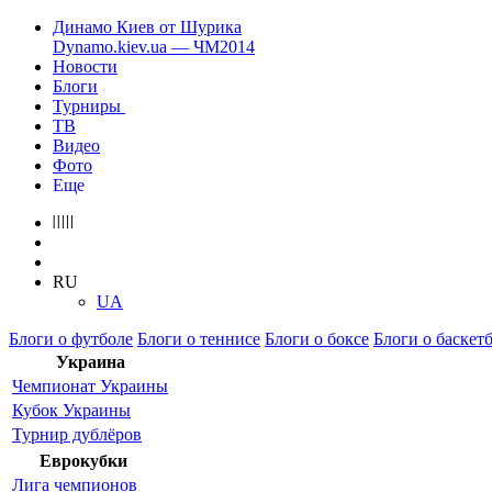
Динамо Киев от Шурика
Dynamo.kiev.ua — ЧМ2014
Новости
Блоги
Турниры
ТВ
Видео
Фото
Еще
RU
UA
Блоги о футболе
Блоги о теннисе
Блоги о боксе
Блоги о баскет
Украина
Чемпионат Украины
Кубок Украины
Турнир дублёров
Еврокубки
Лига чемпионов