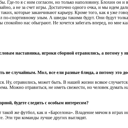
бы. Где-то я с ним согласен, но только наполовину. Блохин он и 
айно, а не за счет игры. Достаточно одного очка, и мы идем дал
таких, которые заканчивают карьеру. Кроме того, как я уже гово
ыл по-спортивному злым. А шведы такими будут. Они будут толка
ы спокойно нас обыграют. Не хочется забегать вперед, но мне ка
словам наставника, игроки сборной отравились, а потому у н
ть не случайным.
Мол, все ели разные блюда, а потому это д
ся. Ну, отравились, может быть. В нашей жизни всякое случается.
блема. Можно отравиться, не иметь свежести, но человек думать
орной, будете следить с особым интересом?
 такой же футбол, как и «Барселона». Владение мячом в играх и
е. Эти три команды лучше других выглядят.