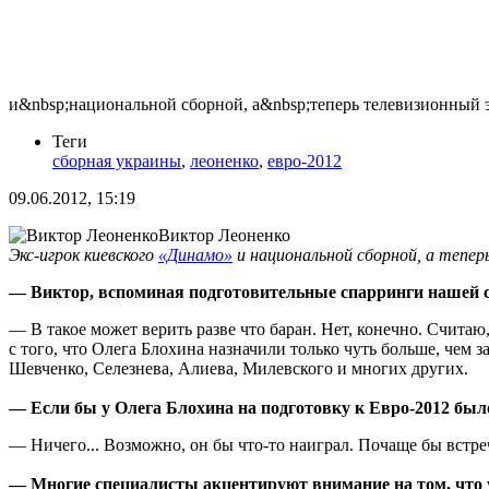
и&nbsp;национальной сборной, а&nbsp;теперь телевизионный 
Теги
сборная украины
,
леоненко
,
евро-2012
09.06.2012, 15:19
Виктор Леоненко
Экс-игрок киевского
«Динамо»
и национальной сборной, а тепе
— Виктор, вспоминая подготовительные спарринги нашей сб
— В такое может верить разве что баран. Нет, конечно. Считаю
с того, что Олега Блохина назначили только чуть больше, чем 
Шевченко, Селезнева, Алиева, Милевского и многих других.
— Если бы у Олега Блохина на подготовку к Евро-2012 было
— Ничего... Возможно, он бы что-то наиграл. Почаще бы встреч
— Многие специалисты акцентируют внимание на том, что у