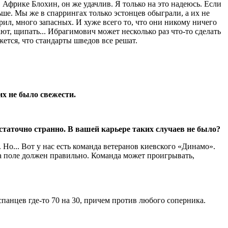
в Африке Блохин, он же удачлив. Я только на это надеюсь. Если
ьше. Мы же в спаррингах только эстонцев обыграли, а их не
рил, много запасных. И хуже всего то, что они никому ничего
ют, щипать... Ибрагимович может несколько раз что-то сделать
жется, что стандарты шведов все решат.
их не было свежести.
остаточно странно.
В вашей карьере таких случаев не было?
 Но... Вот у нас есть команда ветеранов киевского «Динамо».
 на поле должен правильно. Команда может проигрывать,
спанцев где-то 70 на 30, причем против любого соперника.