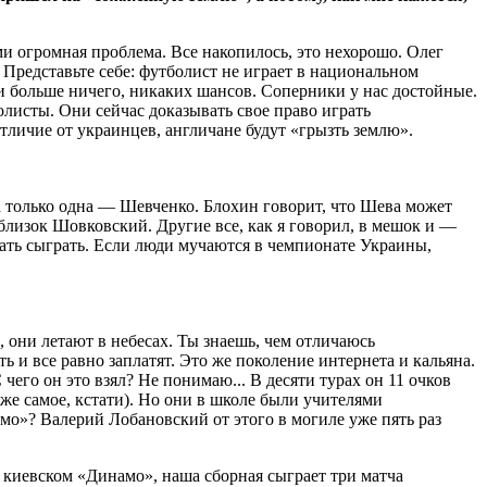
и огромная проблема. Все накопилось, это нехорошо. Олег
. Представьте себе: футболист не играет в национальном
а и больше ничего, никаких шансов. Соперники у нас достойные.
олисты. Они сейчас доказывать свое право играть
тличие от украинцев, англичане будут «грызть землю».
зда только одна — Шевченко. Блохин говорит, что Шева может
ы близок Шовковский. Другие все, как я говорил, в мешок и —
дать сыграть. Если люди мучаются в чемпионате Украины,
ь, они летают в небесах. Ты знаешь, чем отличаюсь
ь и все равно заплатят. Это же поколение интернета и кальяна.
чего он это взял? Не понимаю... В десяти турах он 11 очков
же самое, кстати). Но они в школе были учителями
амо»? Валерий Лобановский от этого в могиле уже пять раз
в киевском «Динамо», наша сборная сыграет три матча