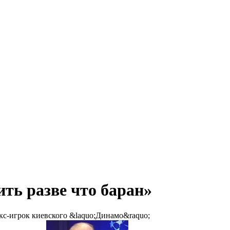
ь разве что баран»
кс-игрок киевского &laquo;Динамо&raquo;