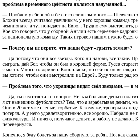
проблема временного цейтнота является надуманной...
— Проблем у сборной и без того слишком много — Шевченко зав
Блохин всегда считался удачливым, у него хорошая команда тре
чемпионате, а тут попадает на Евро... Трудно ему выстрелить, 
Кое-кто говорит, что у сборной Англии есть серьезные кадров
за национальную команду. Таких игроков нашим нужно будет обв
— Почему вы не верите, что наши будут «грызть
землю
»?
— Да потому что они все звезды. Кого ни назови, все такие. Пр
сыграть, дай Бог, чтобы он был в хорошей форме. Гусев старает
с моста. Много говорили о Коноплянке, но сейчас он выглядит
вы хотите, чтобы они выстрелили на Евро?.. Буду только рад э
— Проблема того, что украинцы видят себя звездами, —
в 
— Да, ты сам ответил на вопрос. Нельзя большие деньги платить
я от нынешних футболистов? Тем, что я зарабатывал деньги, мы
Они в 20 лет уже слепые, горбатые. К тому же, тренеры их под
потерял. А у него удовлетворительно, все хорошо. Набрали не
физкультуры. И ничего, получают деньги, а работу не делают. 
перевернулся.
Конечно, я буду болеть за нашу сборную, за ребят. Но, как ск