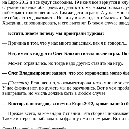
на Евро-2012 и все будут свободны. 19 июня все вернутся в клу
случайно шведов обыграем, а сделать это мы можем только случ
побеждают только ленивые. Там же дети играют. А у нас много 
не собираются доказывать. Не вижу в команде, чтобы кто-то б
Хачериди, спровоцировать, и его выгонят. В таком случае швед
— Кстати, знаете почему мы проиграли туркам?
— Причина в том, что у нас много запасных, как я и говорил...
— Нет, имел в виду, что Олег Блохин сказал после игры.
По 
— Может, отравились, но тогда надо других ставить на игру.
— Олег Владимирович заявил, что это отравление могло бы
—
(Смеется).
Если честно, то комментировать это мне не хочет
У нас физики нет, но думать мы не разучились. Вот в чем про
выигрывать, но мысль должна быть в любом случае.
— Виктор, напоследок, за кем на Евро-2012, кроме нашей сб
— Прежде всего, за командой Испании. Эта сборная показывает
Также интересно наблюдать за французами и немцами. Вот и вс
Олег Наливайко
, «Новий погляд»