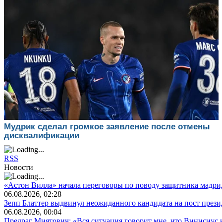
RSS
Новости
«Астон Вилла» начала переговоры по поводу защитника мадри
06.08.2026, 02:28
Зепп Блаттер выдвинул неожиданного кандидата на пост пре
06.08.2026, 00:04
Предраг Миятович: «Вся ситуация говорит мне, что Винисиус 