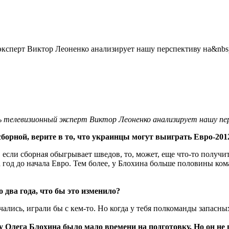
эксперт Виктор Леоненко анализирует нашу перспективу на&nbs
рь телевизионный эксперт Виктор Леоненко анализирует нашу пе
орной, верите в то, что украинцы могут выиграть Евро-201
, если сборная обыгрывает шведов, то, может, еще что-то получи
за год до начала Евро. Тем более, у Блохина больше половины к
 два года, что бы это изменило?
ались, играли бы с кем-то. Но когда у тебя полкоманды запасных,
 Олега Блохина было мало времени на подготовку.
Но он не