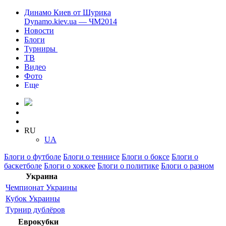
Динамо Киев от Шурика
Dynamo.kiev.ua — ЧМ2014
Новости
Блоги
Турниры
ТВ
Видео
Фото
Еще
RU
UA
Блоги о футболе
Блоги о теннисе
Блоги о боксе
Блоги о
баскетболе
Блоги о хоккее
Блоги о политике
Блоги о разном
Украина
Чемпионат Украины
Кубок Украины
Турнир дублёров
Еврокубки