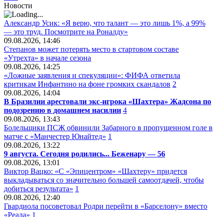
Новости
Александр Усик: «Я верю, что талант — это лишь 1%, а 99%
— это труд. Посмотрите на Роналду»
09.08.2026, 14:46
Степанов может потерять место в стартовом составе
«Утрехта» в начале сезона
09.08.2026, 14:25
«Ложные заявления и спекуляции»: ФИФА ответила
критикам Инфантино на фоне громких скандалов
2
09.08.2026, 14:04
В Бразилии арестовали экс-игрока «Шахтера» Жадсона по
подозрению в домашнем насилии
4
09.08.2026, 13:43
Болельщики ПСЖ обвинили Забарного в пропущенном голе в
матче с «Манчестер Юнайтед»
1
09.08.2026, 13:22
9 августа. Сегодня родились... Беженару — 56
09.08.2026, 13:01
Виктор Вацко: «С «Эпицентром» «Шахтеру» придется
выкладываться со значительно большей самоотдачей, чтобы
добиться результата»
1
09.08.2026, 12:40
Гвардиола посоветовал Родри перейти в «Барселону» вместо
«Реала»
1