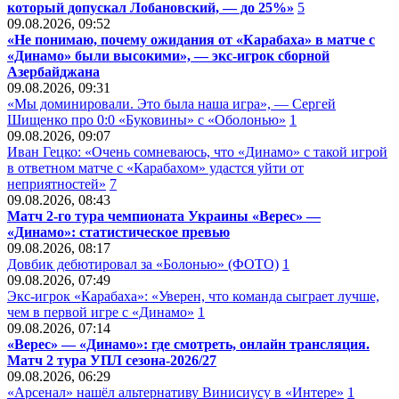
который допускал Лобановский, — до 25%»
5
09.08.2026, 09:52
«Не понимаю, почему ожидания от «Карабаха» в матче с
«Динамо» были высокими», — экс-игрок сборной
Азербайджана
09.08.2026, 09:31
«Мы доминировали. Это была наша игра», — Сергей
Шищенко про 0:0 «Буковины» с «Оболонью»
1
09.08.2026, 09:07
Иван Гецко: «Очень сомневаюсь, что «Динамо» с такой игрой
в ответном матче с «Карабахом» удастся уйти от
неприятностей»
7
09.08.2026, 08:43
Матч 2-го тура чемпионата Украины «Верес» —
«Динамо»: статистическое превью
09.08.2026, 08:17
Довбик дебютировал за «Болонью» (ФОТО)
1
09.08.2026, 07:49
Экс-игрок «Карабаха»: «Уверен, что команда сыграет лучше,
чем в первой игре с «Динамо»
1
09.08.2026, 07:14
«Верес» — «Динамо»: где смотреть, онлайн трансляция.
Матч 2 тура УПЛ сезона-2026/27
09.08.2026, 06:29
«Арсенал» нашёл альтернативу Винисиусу в «Интере»
1