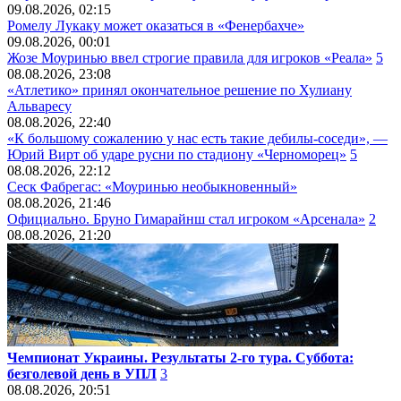
09.08.2026, 02:15
Ромелу Лукаку может оказаться в «Фенербахче»
09.08.2026, 00:01
Жозе Моуринью ввел строгие правила для игроков «Реала»
5
08.08.2026, 23:08
«Атлетико» принял окончательное решение по Хулиану
Альваресу
08.08.2026, 22:40
«К большому сожалению у нас есть такие дебилы-соседи», —
Юрий Вирт об ударе русни по стадиону «Черноморец»
5
08.08.2026, 22:12
Сеск Фабрегас: «Моуринью необыкновенный»
08.08.2026, 21:46
Официально. Бруно Гимарайнш стал игроком «Арсенала»
2
08.08.2026, 21:20
Чемпионат Украины. Результаты 2-го тура. Суббота:
безголевой день в УПЛ
3
08.08.2026, 20:51