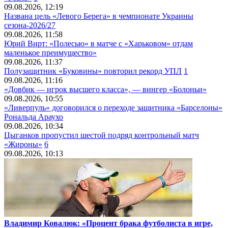
09.08.2026, 12:19
Названа цель «Левого Берега» в чемпионате Украины
сезона-2026/27
09.08.2026, 11:58
Юрий Вирт: «Полесью» в матче с «Харьковом» отдам
маленькое преимущество»
09.08.2026, 11:37
Полузащитник «Буковины» повторил рекорд УПЛ
1
09.08.2026, 11:16
«Довбик — игрок высшего класса», — вингер «Болоньи»
09.08.2026, 10:55
«Ливерпуль» договорился о переходе защитника «Барселоны»
Рональда Араухо
09.08.2026, 10:34
Цыганков пропустил шестой подряд контрольный матч
«Жироны»
6
09.08.2026, 10:13
Владимир Ковалюк: «Процент брака футболиста в игре,