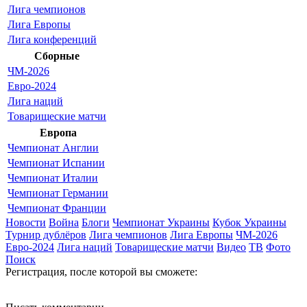
Лига чемпионов
Лига Европы
Лига конференций
Сборные
ЧМ-2026
Евро-2024
Лига наций
Товарищеские матчи
Европа
Чемпионат Англии
Чемпионат Испании
Чемпионат Италии
Чемпионат Германии
Чемпионат Франции
Новости
Война
Блоги
Чемпионат Украины
Кубок Украины
Турнир дублёров
Лига чемпионов
Лига Европы
ЧМ-2026
Евро-2024
Лига наций
Товарищеские матчи
Видео
ТВ
Фото
Поиск
Регистрация,
после которой вы сможете: