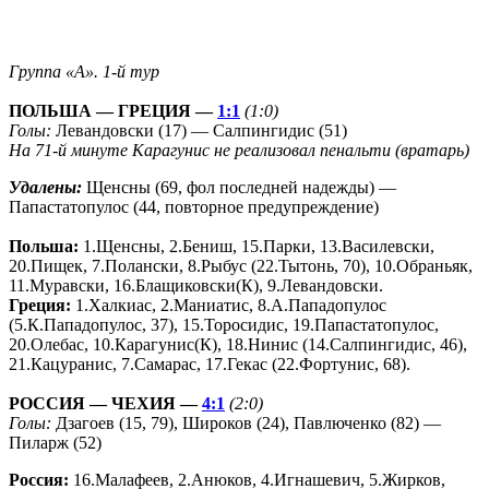
Группа «А». 1-й тур
ПОЛЬША — ГРЕЦИЯ —
1:1
(1:0)
Голы:
Левандовски (17) — Салпингидис (51)
На 71-й минуте Карагунис не реализовал пенальти (вратарь)
Удалены:
Щенсны (69, фол последней надежды) —
Папастатопулос (44, повторное предупреждение)
Польша:
1.Щенсны, 2.Бениш, 15.Парки, 13.Василевски,
20.Пищек, 7.Полански, 8.Рыбус (22.Тытонь, 70), 10.Обраньяк,
11.Муравски, 16.Блащиковски(К), 9.Левандовски.
Греция:
1.Халкиас, 2.Маниатис, 8.А.Пападопулос
(5.К.Пападопулос, 37), 15.Торосидис, 19.Папастатопулос,
20.Олебас, 10.Карагунис(К), 18.Нинис (14.Салпингидис, 46),
21.Кацуранис, 7.Самарас, 17.Гекас (22.Фортунис, 68).
РОССИЯ — ЧЕХИЯ —
4:1
(2:0)
Голы:
Дзагоев (15, 79), Широков (24), Павлюченко (82) —
Пиларж (52)
Россия:
16.Малафеев, 2.Анюков, 4.Игнашевич, 5.Жирков,