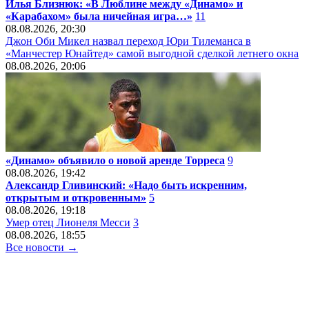
Илья Близнюк: «В Люблине между «Динамо» и
«Карабахом» была ничейная игра…»
11
08.08.2026, 20:30
Джон Оби Микел назвал переход Юри Тилеманса в
«Манчестер Юнайтед» самой выгодной сделкой летнего окна
08.08.2026, 20:06
«Динамо» объявило о новой аренде Торреса
9
08.08.2026, 19:42
Александр Гливинский: «Надо быть искренним,
открытым и откровенным»
5
08.08.2026, 19:18
Умер отец Лионеля Месси
3
08.08.2026, 18:55
Все новости →