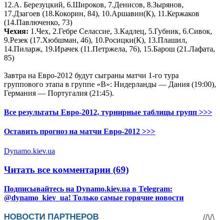
12.А. Березуцкий, 6.Широков, 7.Денисов, 8.Зырянов,
17.Дзагоев (18.Кокорин, 84), 10.Аршавин(К), 11.Кержаков
(14.Павлюченко, 73)
Чехия:
1.Чех, 2.Гебре Селассие, 3.Кадлец, 5.Губник, 6.Сивок,
9.Резек (17.Хюбшман, 46), 10.Росицки(К), 13.Плашил,
14.Пиларж, 19.Ирачек (11.Петржела, 76), 15.Барош (21.Лафата,
85)
Завтра на Евро-2012 будут сыграны матчи 1-го тура
группового этапа в группе «В»: Нидерланды — Дания (19:00),
Германия — Португалия (21:45).
Все результаты Евро-2012, турнирные таблицы групп >>>
Оставить прогноз на матчи Евро-2012 >>>
Dynamo.kiev.ua
Читать все комментарии (69)
Подписывайтесь на Dynamo.kiev.ua в Telegram:
@dynamo_kiev_ua! Только самые горячие новости